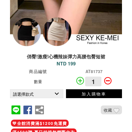
俏臀!激瘦!心機辣妹彈力高腰包臀短裙
NTD 199
商品編號
AT81737
數量
加入購物車
收藏
💛全館消費滿$1200免運費