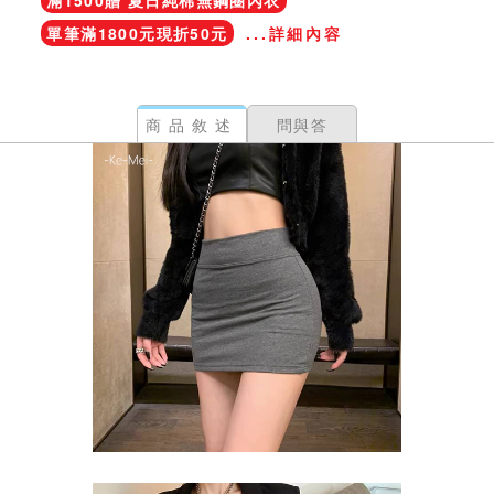
滿1500贈 夏日純棉無鋼圈內衣
單筆滿1800元現折50元
...詳細內容
商品敘述
問與答