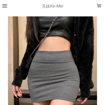
LOADING...
克妹Ke-Mei