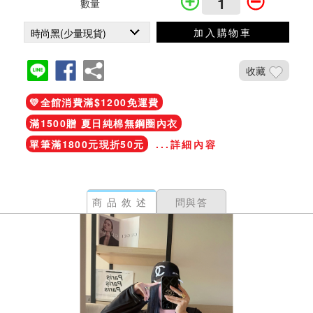
數量
加入購物車
收藏
💛全館消費滿$1200免運費
滿1500贈 夏日純棉無鋼圈內衣
單筆滿1800元現折50元
...詳細內容
商品敘述
問與答