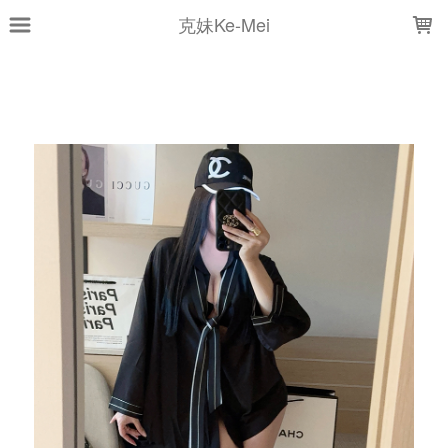
LOADING...
克妹Ke-Mei