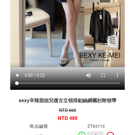
sexy辛辣甜姐兒復古立領排釦絲綢襯杉附領帶
NTD 665
NTD 499
商品編號
ZT83715