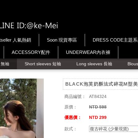
tseller 人氣熱銷
Soon 現貨專區
DRESS CODE主題
ACCESSORY配件
UNDERWEAR內衣褲
ps 無袖
Short sleeves 短袖
Long sleeves 長袖
Blou
BLACK泡芙奶酥法式碎花M型
商品編號：
AT84324
原價：
NTD 598
優惠價：
NTD 299
款式：
復古碎花 (少量現貨)