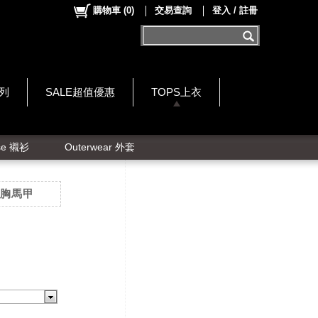
購物車
(
0
)
交易查詢
登入 / 註冊
系列
SALE超值優惠
TOPS上衣
se 襯衫
Outerwear 外套
美胸馬甲