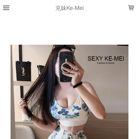
LOADING...
克妹Ke-Mei