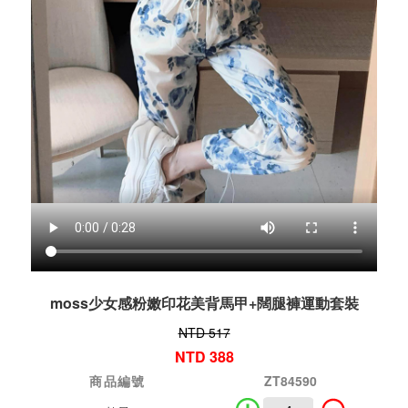
moss少女感粉嫩印花美背馬甲+闊腿褲運動套裝
NTD 517
NTD 388
商品編號
ZT84590