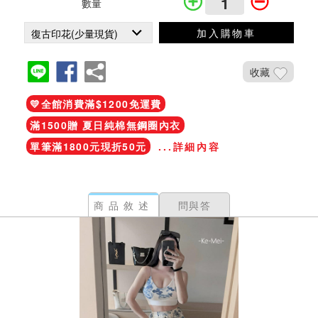
數量
加入購物車
收藏
💛全館消費滿$1200免運費
滿1500贈 夏日純棉無鋼圈內衣
單筆滿1800元現折50元
...詳細內容
商品敘述
問與答