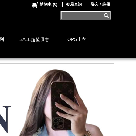
購物車
(
0
)
交易查詢
登入 / 註冊
系列
SALE超值優惠
TOPS上衣