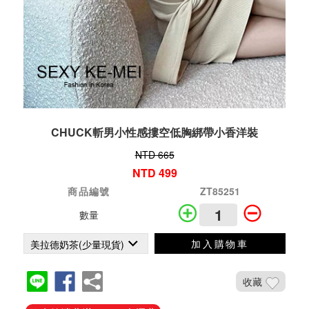
CHUCK斬男小性感摟空低胸綁帶小香洋裝
NTD 665
NTD 499
商品編號
ZT85251
數量
加入購物車
收藏