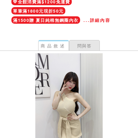
💛全館消費滿$1200免運費
單筆滿1800元現折50元
滿1500贈 夏日純棉無鋼圈內衣
...詳細內容
商品敘述
問與答