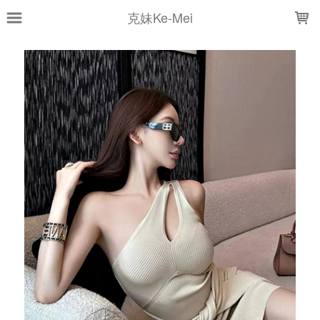
LOADING...
克妹Ke-Mei