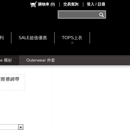
購物車
(
0
)
交易查詢
登入 / 註冊
系列
SALE超值優惠
TOPS上衣
se 襯衫
Outerwear 外套
V開襟綁帶