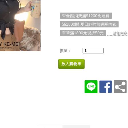
💛全館消費滿$1200免運費
滿1500贈 夏日純棉無鋼圈內衣
單筆滿1800元現折50元
. . . 詳細內容
數量：
放入購物車