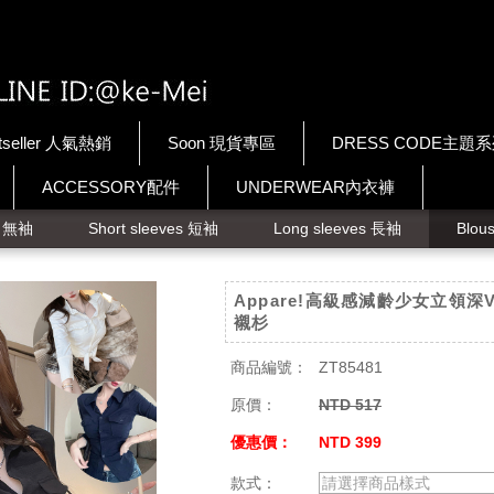
tseller 人氣熱銷
Soon 現貨專區
DRESS CODE主題
ACCESSORY配件
UNDERWEAR內衣褲
ps 無袖
Short sleeves 短袖
Long sleeves 長袖
Blou
Appare!高級感減齡少女立領深
襯杉
商品編號：
ZT85481
原價：
NTD 517
優惠價：
NTD 399
款式：
請選擇商品樣式