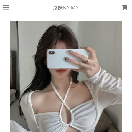
LOADING...
克妹Ke-Mei