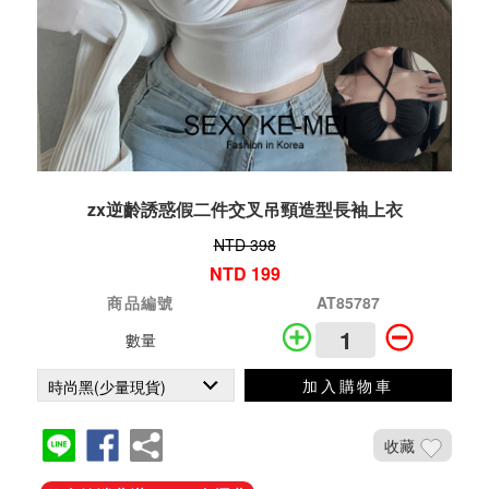
zx逆齡誘惑假二件交叉吊頸造型長袖上衣
NTD 398
NTD 199
商品編號
AT85787
數量
加入購物車
收藏