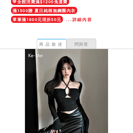
💛全館消費滿$1200免運費
滿1500贈 夏日純棉無鋼圈內衣
單筆滿1800元現折50元
...詳細內容
商品敘述
問與答