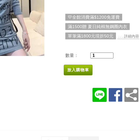
💛全館消費滿$1200免運費
滿1500贈 夏日純棉無鋼圈內衣
單筆滿1800元現折50元
. . . 詳細內容
數量：
放入購物車