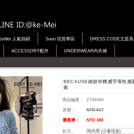
tseller 人氣熱銷
Soon 現貨專區
DRESS CODE主題
ACCESSORY配件
UNDERWEAR內衣褲
BECAUSE純欲年輕感字母性感
裝
商品編號：
ZT86484
原價：
NTD 517
優惠價：
NTD 388
款式：
時尚黑 (少量現貨)