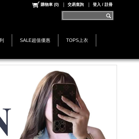
購物車
(
0
)
交易查詢
登入 / 註冊
系列
SALE超值優惠
TOPS上衣