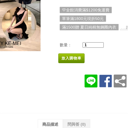
💛全館消費滿$1200免運費
單筆滿1800元現折50元
滿1500贈 夏日純棉無鋼圈內衣
. . 
數量：
放入購物車
商品描述
問與答
(0)