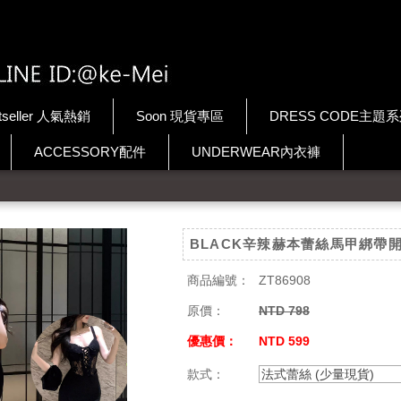
tseller 人氣熱銷
Soon 現貨專區
DRESS CODE主題
ACCESSORY配件
UNDERWEAR內衣褲
BLACK辛辣赫本蕾絲馬甲綁帶
商品編號：
ZT86908
原價：
NTD 798
優惠價：
NTD 599
款式：
法式蕾絲 (少量現貨)