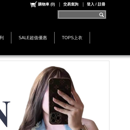
購物車
(
0
)
交易查詢
登入 / 註冊
系列
SALE超值優惠
TOPS上衣