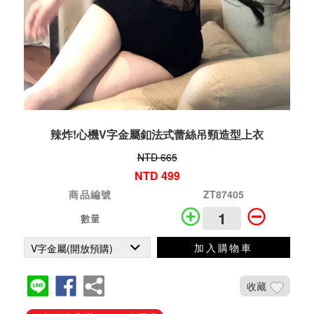
辣炸!心機V字金屬釦法式蕾絲吊頸造型上衣
NTD 665
NTD 499
商品編號
ZT87405
數量
加入購物車
收藏