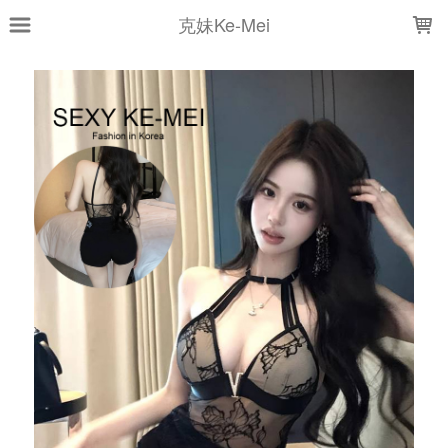
LOADING...
克妹Ke-Mei