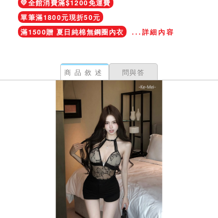
💛全館消費滿$1200免運費
單筆滿1800元現折50元
滿1500贈 夏日純棉無鋼圈內衣
...詳細內容
商品敘述
問與答