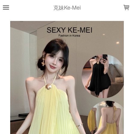
LOADING...
克妹Ke-Mei