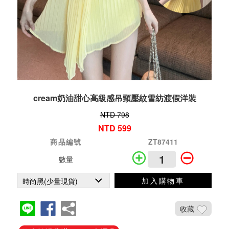
cream奶油甜心高級感吊頸壓紋雪紡渡假洋裝
NTD 798
NTD 599
商品編號
ZT87411
數量
加入購物車
收藏