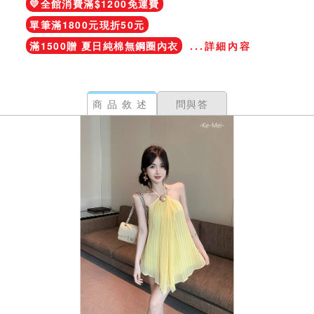
💛全館消費滿$1200免運費
單筆滿1800元現折50元
滿1500贈 夏日純棉無鋼圈內衣
...詳細內容
商品敘述
問與答