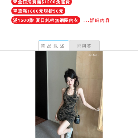
💛全館消費滿$1200免運費
單筆滿1800元現折50元
滿1500贈 夏日純棉無鋼圈內衣
...詳細內容
商品敘述
問與答