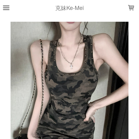
LOADING...
克妹Ke-Mei