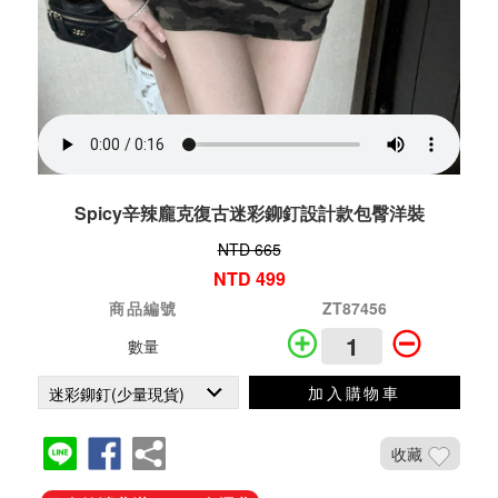
Spicy辛辣龐克復古迷彩鉚釘設計款包臀洋裝
NTD 665
NTD 499
商品編號
ZT87456
數量
加入購物車
收藏