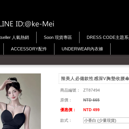
tseller 人氣熱銷
Soon 現貨專區
DRESS CODE主題
ACCESSORY配件
UNDERWEAR內衣褲
辣美人必備款性感深V胸墊收腰
商品編號：
ZT87494
原價：
NTD 665
優惠價：
NTD 499
款式：
小香白 (少量現貨)