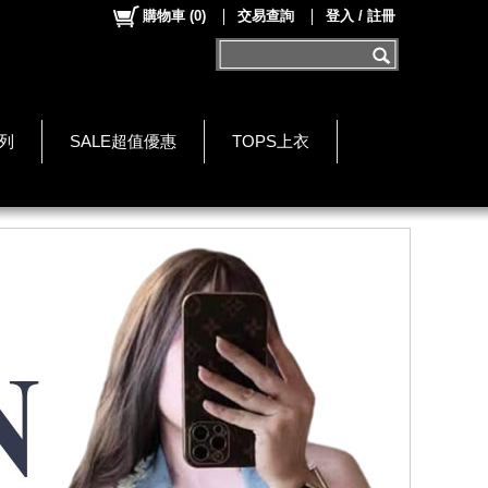
購物車
(
0
)
交易查詢
登入 / 註冊
系列
SALE超值優惠
TOPS上衣