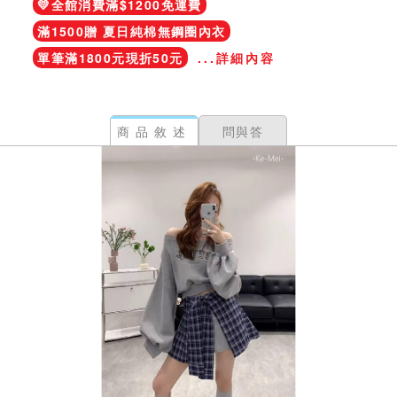
💛全館消費滿$1200免運費
滿1500贈 夏日純棉無鋼圈內衣
單筆滿1800元現折50元
...詳細內容
商品敘述
問與答