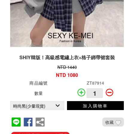
SHIY韓版！高級感電繡上衣+格子綁帶裙套裝
NTD 1440
NTD 1080
商品編號
ZT87914
數量
加入購物車
收藏