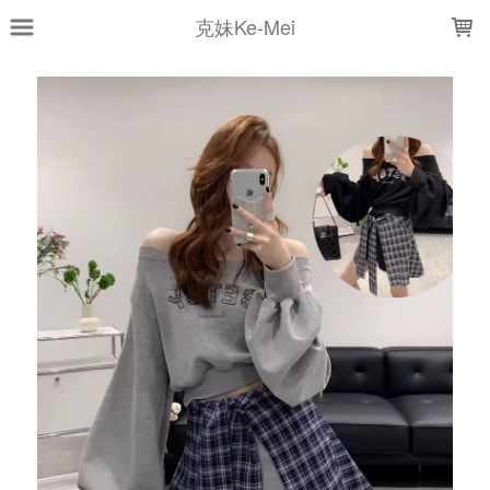
LOADING...
克妹Ke-Mei