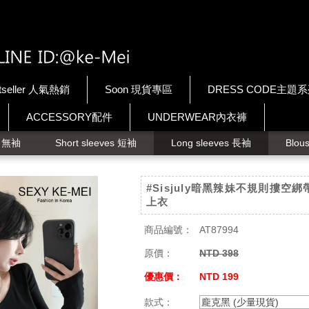
tseller 人氣熱銷
Soon 現貨專區
DRESS CODE主題
ACCESSORY配件
UNDERWEAR內衣褲
ps 無袖
Short sleeves 短袖
Long sleeves 長袖
Blou
#Sisjuly暗黑辣妹不規則摟空綁
上衣
商品編號：
AT87994
原價：
NTD 398
優惠價：
NTD 199
款式：
龐克黑 (少量現貨)