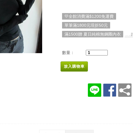
💛全館消費滿$1200免運費
單筆滿1800元現折50元
滿1500贈 夏日純棉無鋼圈內衣
. . 
數量：
放入購物車