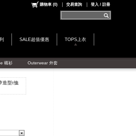
購物車
(
0
)
交易查詢
登入 / 註冊
系列
SALE超值優惠
TOPS上衣
se 襯衫
Outerwear 外套
帶造型t恤