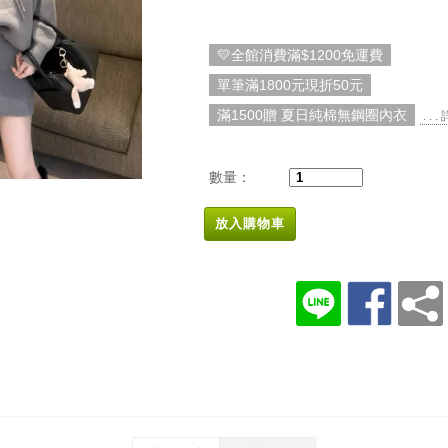
💛全館消費滿$1200免運費
單筆滿1800元現折50元
滿1500贈 夏日純棉無鋼圈內衣
. . 
數量：
放入購物車