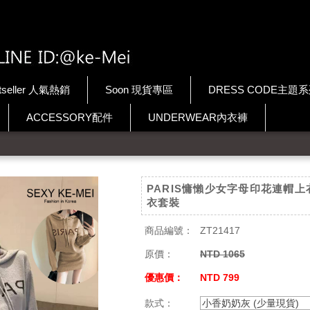
tseller 人氣熱銷
Soon 現貨專區
DRESS CODE主題
ACCESSORY配件
UNDERWEAR內衣褲
PARIS慵懶少女字母印花連帽上
衣套裝
商品編號：
ZT21417
原價：
NTD 1065
優惠價：
NTD 799
款式：
小香奶奶灰 (少量現貨)