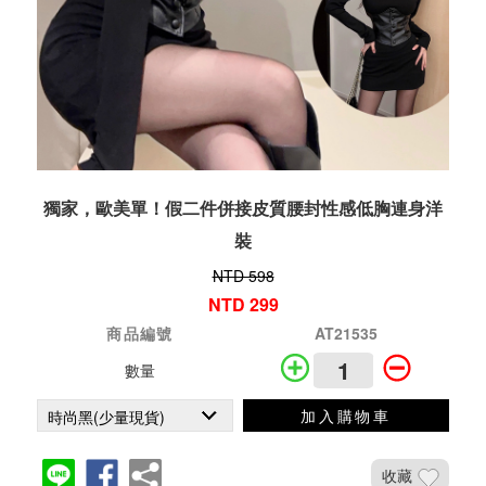
獨家，歐美單！假二件併接皮質腰封性感低胸連身洋
裝
NTD 598
NTD 299
商品編號
AT21535
數量
加入購物車
收藏