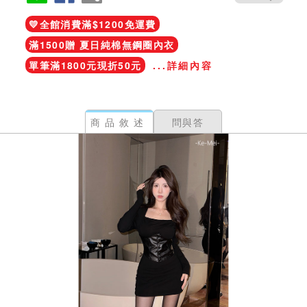
💛全館消費滿$1200免運費
滿1500贈 夏日純棉無鋼圈內衣
單筆滿1800元現折50元
...詳細內容
商品敘述
問與答