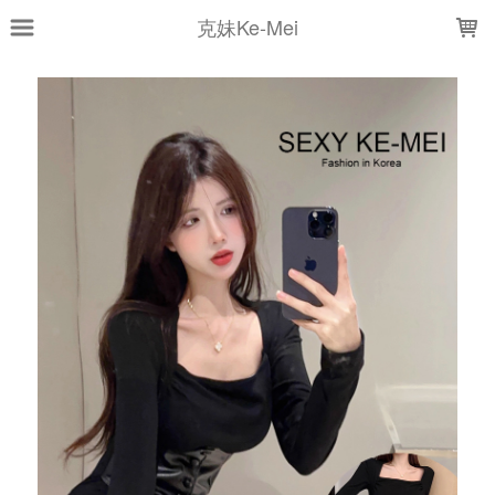
LOADING...
克妹Ke-Mei