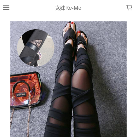
LOADING...
克妹Ke-Mei