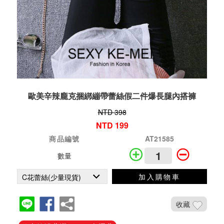
歐美辛辣龐克捆綁繃帶蕾絲假二件爆長腿內搭褲
NTD 398
NTD 199
商品編號
AT21585
數量
加入購物車
收藏