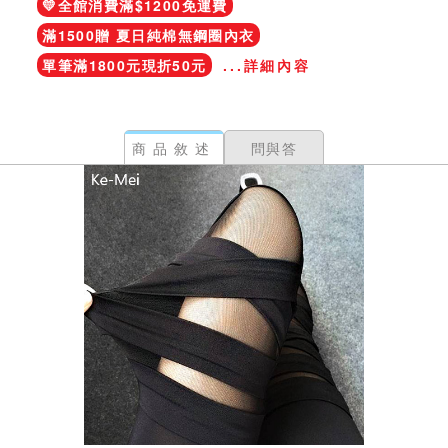
💛全館消費滿$1200免運費
滿1500贈 夏日純棉無鋼圈內衣
單筆滿1800元現折50元
...詳細內容
商品敘述
問與答