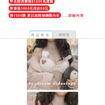
💛全館消費滿$1200免運費
單筆滿1800元現折50元
滿1500贈 夏日純棉無鋼圈內衣
...詳細內容
商品敘述
問與答