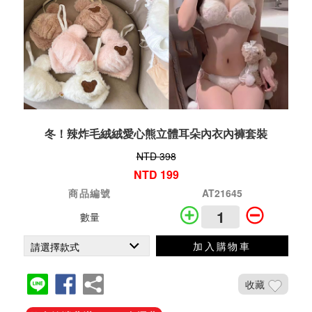
冬！辣炸毛絨絨愛心熊立體耳朵內衣內褲套裝
NTD 398
NTD 199
商品編號
AT21645
數量
加入購物車
收藏