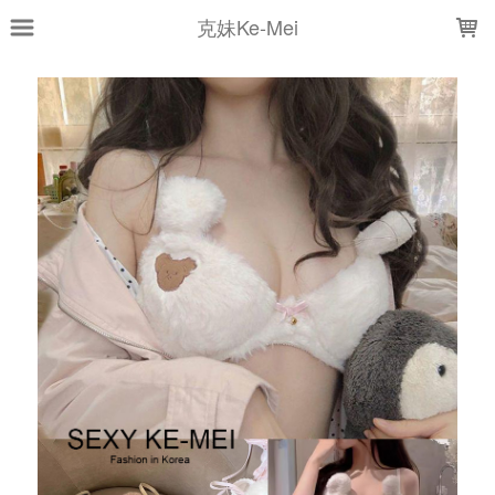
LOADING...
克妹Ke-Mei