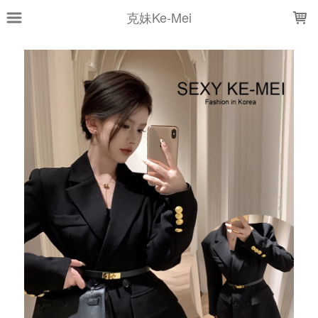
LOADING...
克妹Ke-Mei