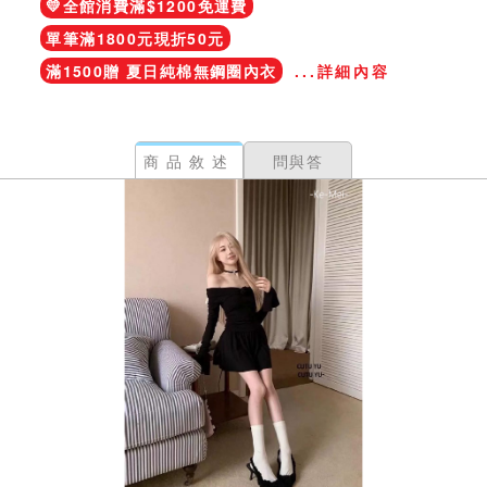
💛全館消費滿$1200免運費
單筆滿1800元現折50元
滿1500贈 夏日純棉無鋼圈內衣
...詳細內容
商品敘述
問與答