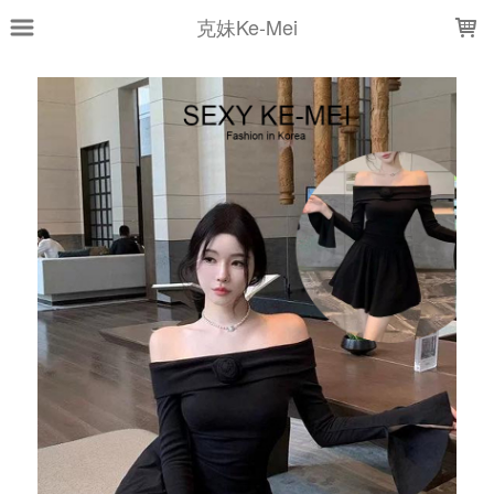
LOADING...
克妹Ke-Mei