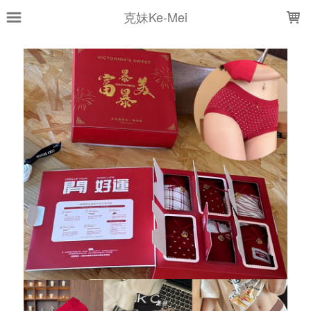
LOADING...
克妹Ke-Mei