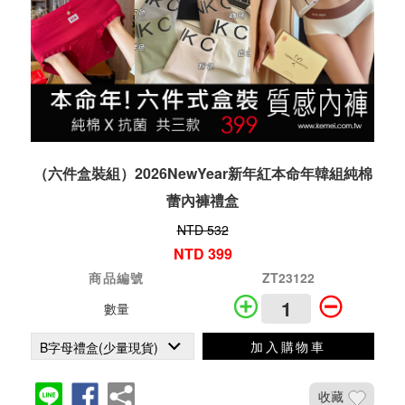
（六件盒裝組）2026NewYear新年紅本命年韓組純棉
蕾內褲禮盒
NTD 532
NTD 399
商品編號
ZT23122
數量
加入購物車
收藏