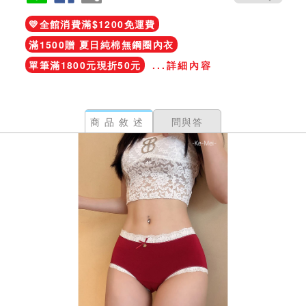
💛全館消費滿$1200免運費
滿1500贈 夏日純棉無鋼圈內衣
單筆滿1800元現折50元
...詳細內容
商品敘述
問與答