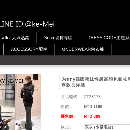
tseller 人氣熱銷
Soon 現貨專區
DRESS CODE主題
ACCESSORY配件
UNDERWEAR內衣褲
Jenny韓國辣妹性感高領包釦收
厚款長洋裝
商品編號：
ZT23173
原價：
NTD 1198
優惠價：
NTD 899
款式：
深灰 (少量現貨)