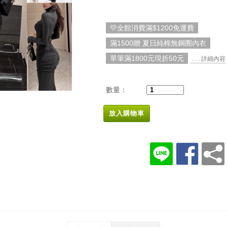
💛全館消費滿$1200免運費
滿1500贈 夏日純棉無鋼圈內衣
單筆滿1800元現折50元
. . . 詳細內容
數量：
放入購物車