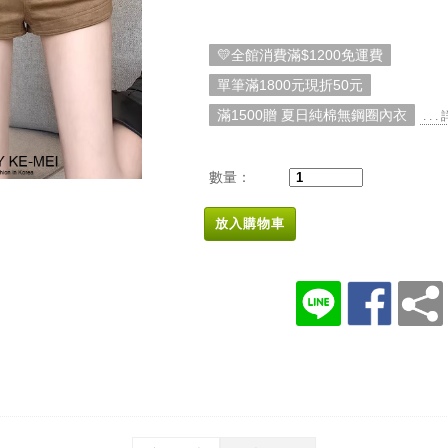
💛全館消費滿$1200免運費
單筆滿1800元現折50元
滿1500贈 夏日純棉無鋼圈內衣
. . 
數量：
放入購物車