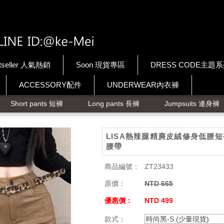
tseller 人氣熱銷
Soon 現貨專區
DRESS CODE主題
ACCESSORY配件
UNDERWEAR內衣褲
Short pants 短褲
Long pants 長褲
Jumpsuits 連身褲
LISA熱辣腿精麂皮絨修身低腰
腰帶
商品編號：
ZT23433
原價：
NTD 665
優惠價：
NTD 499
款式：
時尚黑-S (少量現貨)