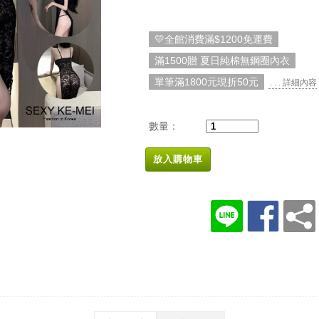
💛全館消費滿$1200免運費
滿1500贈 夏日純棉無鋼圈內衣
單筆滿1800元現折50元
. . . 詳細內容
數量：
放入購物車