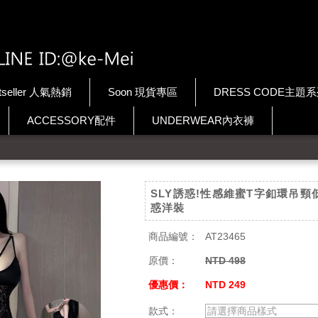
tseller 人氣熱銷
Soon 現貨專區
DRESS CODE主題
ACCESSORY配件
UNDERWEAR內衣褲
SLY誘惑!性感維蜜T字釦環吊頸
惑洋裝
商品編號：
AT23465
原價：
NTD 498
優惠價：
NTD 249
款式：
請選擇商品樣式