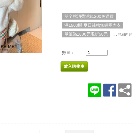
💛全館消費滿$1200免運費
滿1500贈 夏日純棉無鋼圈內衣
單筆滿1800元現折50元
. . . 詳細內容
數量：
放入購物車