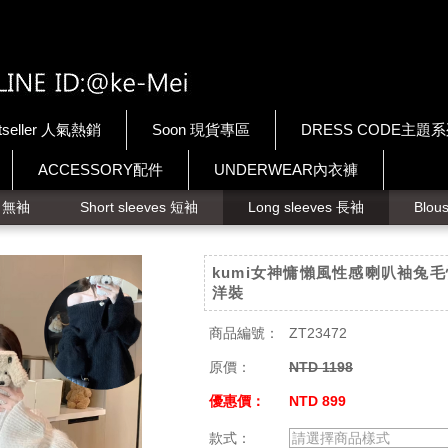
tseller 人氣熱銷
Soon 現貨專區
DRESS CODE主題
ACCESSORY配件
UNDERWEAR內衣褲
ps 無袖
Short sleeves 短袖
Long sleeves 長袖
Blou
kumi女神慵懶風性感喇叭袖兔
洋裝
商品編號：
ZT23472
原價：
NTD 1198
優惠價：
NTD 899
款式：
請選擇商品樣式