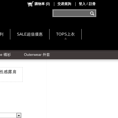
購物車
(
0
)
交易查詢
登入 / 註冊
系列
SALE超值優惠
TOPS上衣
se 襯衫
Outerwear 外套
毛性感露肩