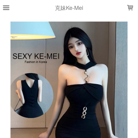
LOADING...
克妹Ke-Mei