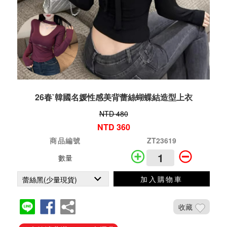
26春`韓國名媛性感美背蕾絲蝴蝶結造型上衣
NTD 480
NTD 360
商品編號
ZT23619
數量
加入購物車
收藏