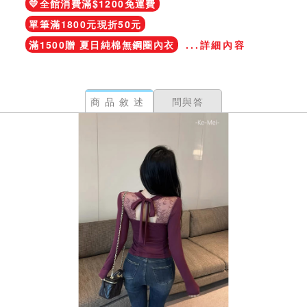
💛全館消費滿$1200免運費
單筆滿1800元現折50元
滿1500贈 夏日純棉無鋼圈內衣
...詳細內容
商品敘述
問與答