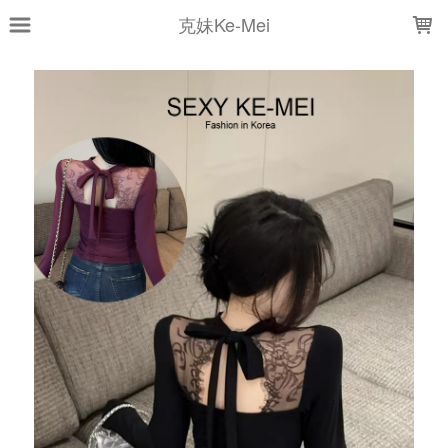
LOADING...
克妹Ke-Mei