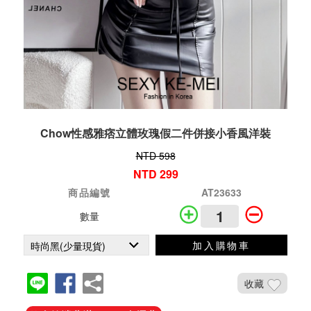
Chow性感雅痞立體玫瑰假二件併接小香風洋裝
NTD 598
NTD 299
商品編號
AT23633
數量
加入購物車
收藏