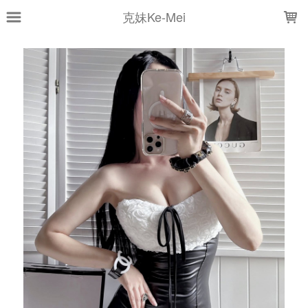
LOADING...
克妹Ke-Mei