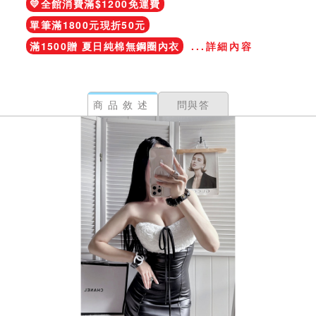
💛全館消費滿$1200免運費
單筆滿1800元現折50元
滿1500贈 夏日純棉無鋼圈內衣
...詳細內容
商品敘述
問與答