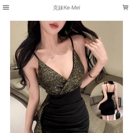
LOADING...
克妹Ke-Mei