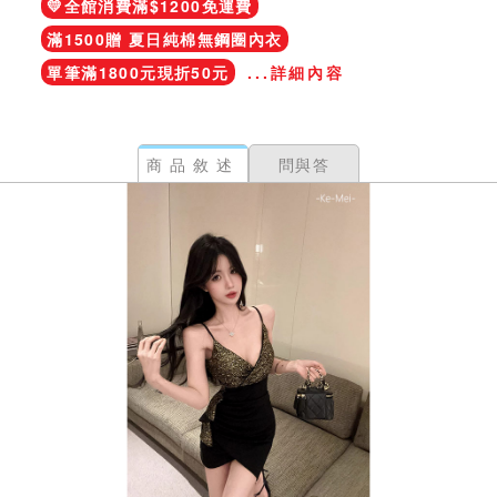
💛全館消費滿$1200免運費
滿1500贈 夏日純棉無鋼圈內衣
單筆滿1800元現折50元
...詳細內容
商品敘述
問與答