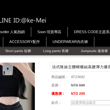
tseller 人氣熱銷
Soon 現貨專區
DRESS CODE主題
ACCESSORY配件
UNDERWEAR內衣褲
Short pants 短褲
Long pants 長褲
Jumpsuits 連身褲
法式辣妹立體蝴蝶結高腰彈力爆
商品編號：
AT23682
原價：
NTD 598
優惠價：
NTD 299
款式：
請選擇商品樣式