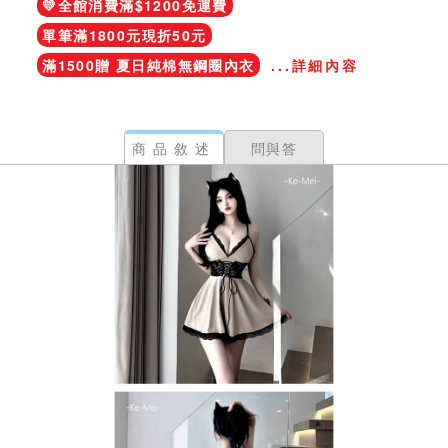
💛全館消費滿$1200免運費
單筆滿1800元現折50元
滿1500贈 夏日純棉無鋼圈內衣
...詳細內容
商品敘述
問與答