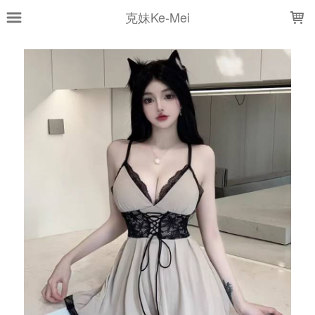
LOADING...
克妹Ke-Mei