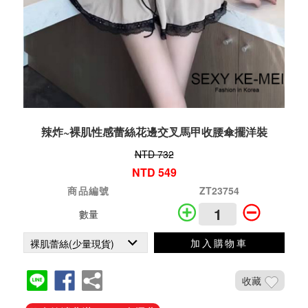
辣炸~裸肌性感蕾絲花邊交叉馬甲收腰傘擺洋裝
NTD 732
NTD 549
商品編號
ZT23754
數量
加入購物車
收藏