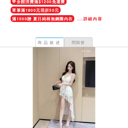
💛全館消費滿$1200免運費
單筆滿1800元現折50元
滿1500贈 夏日純棉無鋼圈內衣
...詳細內容
商品敘述
問與答