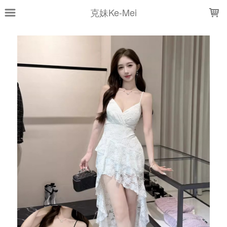
LOADING...
克妹Ke-Mei