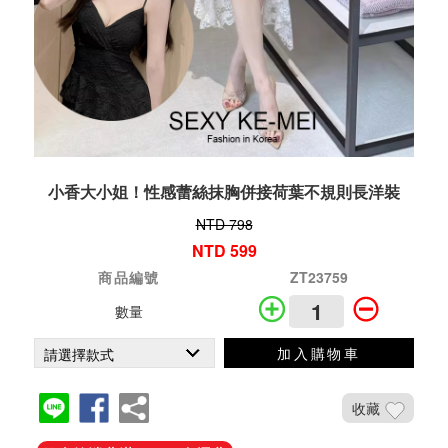
小香大小姐！性感蕾絲抹胸併接荷葉不規則長洋裝
NTD 798
NTD 599
商品編號
ZT23759
數量
加入購物車
收藏