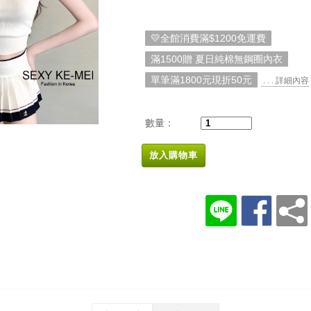
💛全館消費滿$1200免運費
滿1500贈 夏日純棉無鋼圈內衣
單筆滿1800元現折50元
. . . 詳細內容
數量：
放入購物車