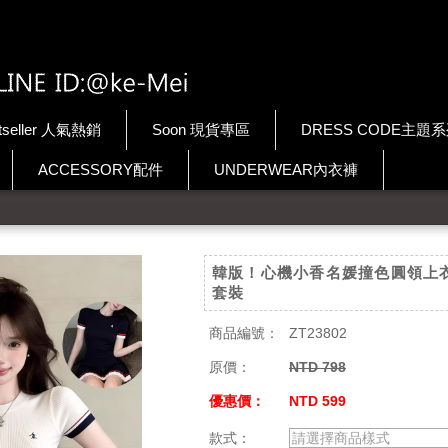
tseller 人氣熱銷
Soon 現貨專區
DRESS CODE主題
ACCESSORY配件
UNDERWEAR內衣褲
韓版！心機小香名媛撞色圓領上
套裝
商品編號：
ZT23802
原價：
NTD 798
優惠價：
NTD 599
款式：
請選擇商品樣式