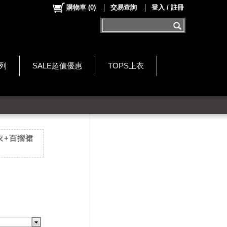
購物車
(
0
)
交易查詢
登入 / 註冊
系列
SALE超值優惠
TOPS上衣
衣+百摺裙