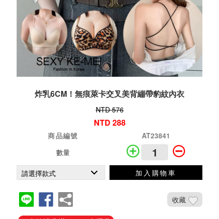
炸乳6CM！無痕萊卡交叉美背繃帶豹紋內衣
NTD 576
NTD 288
商品編號
AT23841
數量
加入購物車
收藏