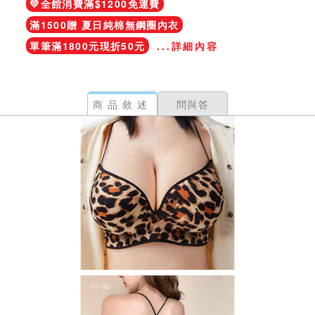
💛全館消費滿$1200免運費
滿1500贈 夏日純棉無鋼圈內衣
單筆滿1800元現折50元
...詳細內容
商品敘述
問與答