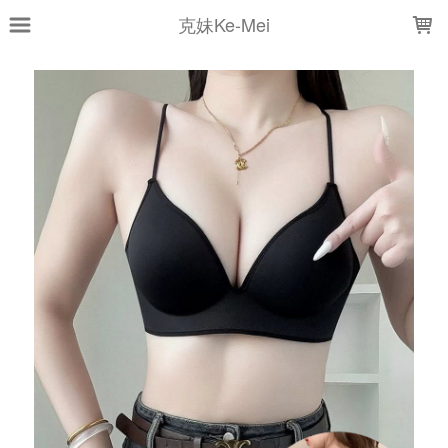
LOADING...
克妹Ke-Mei