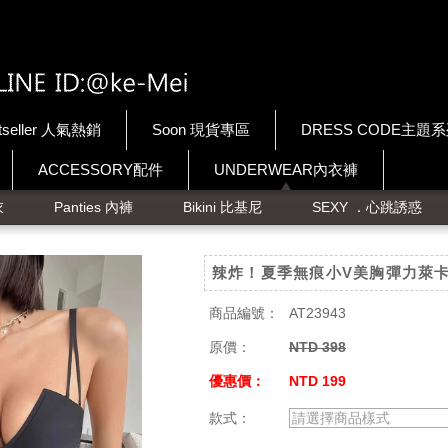
tseller 人氣熱銷
Soon 現貨專區
DRESS CODE主題
ACCESSORY配件
UNDERWEAR內衣褲
衣
Panties 內褲
Bikini 比基尼
SEXY ．心跳誘惑
辣炸！夏季無痕小V美胸彈力萊
商品編號：
AT23943
原價：
NTD 398
優惠價：
NTD 199
款式：
請選擇商品樣式