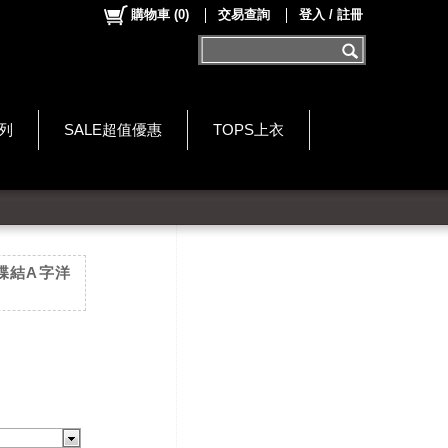
購物車
(
0
)
交易查詢
登入 / 註冊
系列
SALE超值優惠
TOPS上衣
蝶結A字洋