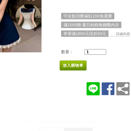
💛全館消費滿$1200免運費
滿1500贈 夏日純棉無鋼圈內衣
單筆滿1800元現折50元
. . . 詳細內容
數量：
放入購物車