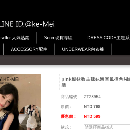
tseller 人氣熱銷
Soon 現貨專區
DRESS CODE主題
ACCESSORY配件
UNDERWEAR內衣褲
pink甜欲教主辣妹海軍風撞色蝴
裝
商品編號：
ZT23954
原價：
NTD 798
優惠價：
NTD 599
款式：
請選擇商品樣式