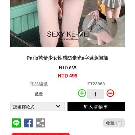
Paris芭蕾少女性感防走光a字蓬蓬褲裙
NTD 665
NTD 499
商品編號
ZT23969
數量
加入購物車
收藏