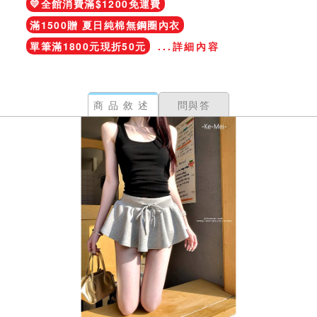
💛全館消費滿$1200免運費
滿1500贈 夏日純棉無鋼圈內衣
單筆滿1800元現折50元
...詳細內容
商品敘述
問與答