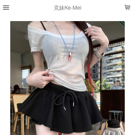
LOADING...
克妹Ke-Mei