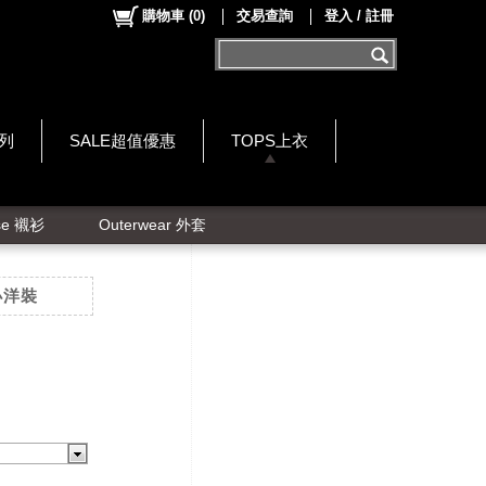
購物車
(
0
)
交易查詢
登入 / 註冊
系列
SALE超值優惠
TOPS上衣
se 襯衫
Outerwear 外套
小洋裝