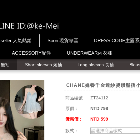
tseller 人氣熱銷
Soon 現貨專區
DRESS CODE主題
ACCESSORY配件
UNDERWEAR內衣褲
ps 無袖
Short sleeves 短袖
Long sleeves 長袖
Blou
CHANE嬌養千金透紗燙鑽壓摺
商品編號：
ZT24112
原價：
NTD 798
優惠價：
NTD 599
款式：
請選擇商品樣式