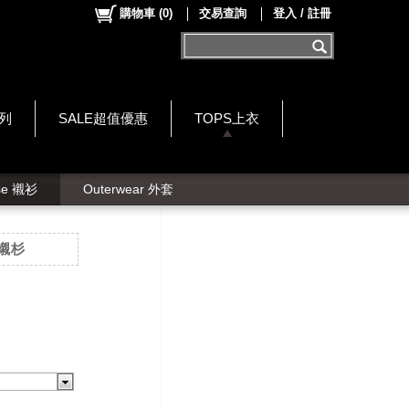
購物車
(
0
)
交易查詢
登入 / 註冊
系列
SALE超值優惠
TOPS上衣
se 襯衫
Outerwear 外套
襯杉