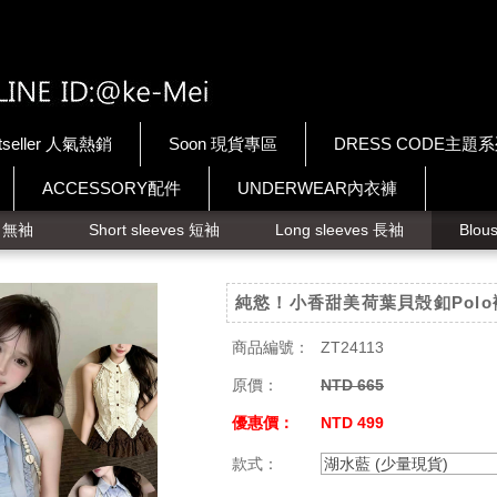
tseller 人氣熱銷
Soon 現貨專區
DRESS CODE主題
ACCESSORY配件
UNDERWEAR內衣褲
ps 無袖
Short sleeves 短袖
Long sleeves 長袖
Blou
純慾！小香甜美荷葉貝殻釦Polo
商品編號：
ZT24113
原價：
NTD 665
優惠價：
NTD 499
款式：
湖水藍 (少量現貨)