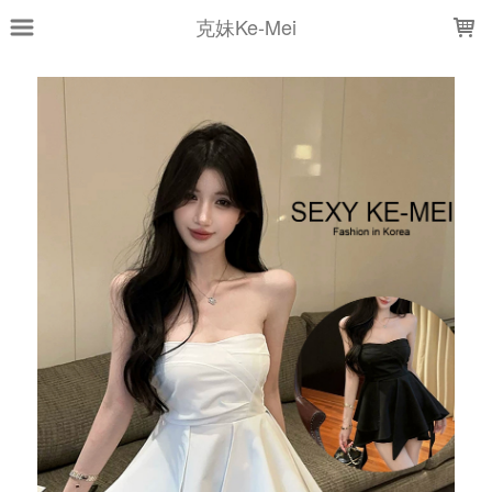
LOADING...
克妹Ke-Mei