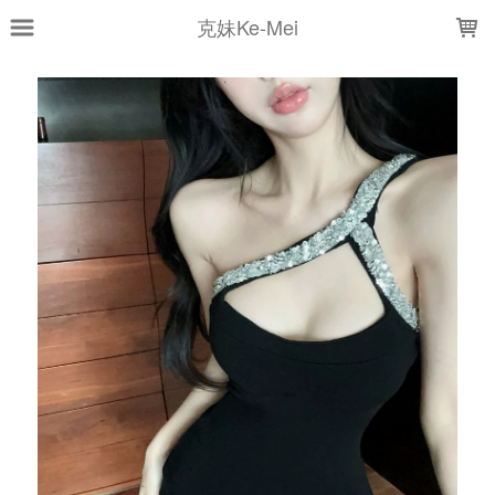
LOADING...
克妹Ke-Mei