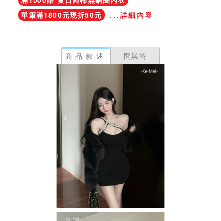
滿1500贈 夏日純棉無鋼圈內衣
單筆滿1800元現折50元
...詳細內容
商品敘述
問與答