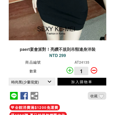
paert宴會派對！亮鑽不規則吊頸連身洋裝
NTD 299
商品編號
AT24135
數量
加入購物車
收藏
💛全館消費滿$1200免運費