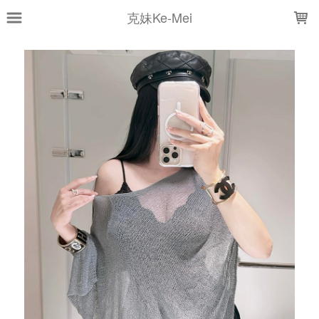
LOADING...
克妹Ke-Mei