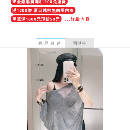
💛全館消費滿$1200免運費
滿1500贈 夏日純棉無鋼圈內衣
單筆滿1800元現折50元
...詳細內容
商品敘述
問與答