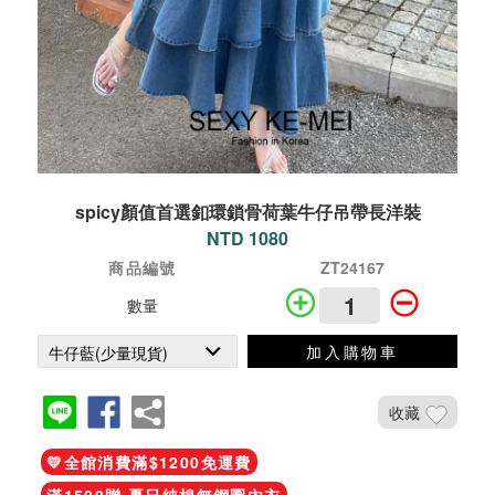
spicy顏值首選釦環鎖骨荷葉牛仔吊帶長洋裝
NTD 1080
商品編號
ZT24167
數量
加入購物車
收藏
💛全館消費滿$1200免運費