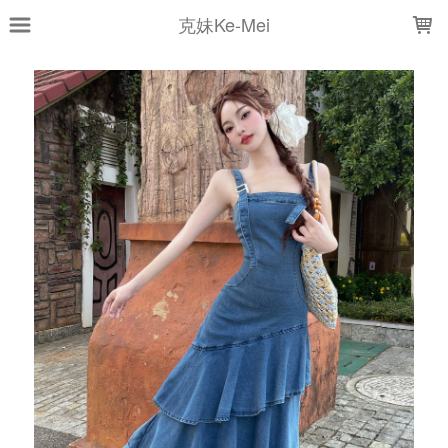
LOADING...
克妹Ke-Mei