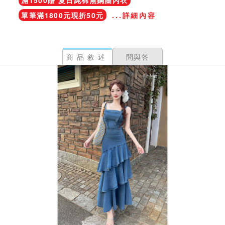
滿1500贈 夏日純棉無鋼圈內衣
單筆滿1800元現折50元
...詳細內容
商品敘述
問與答