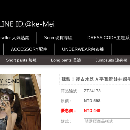
tseller 人氣熱銷
Soon 現貨專區
DRESS CODE主題
ACCESSORY配件
UNDERWEAR內衣褲
Short pants 短褲
Long pants 長褲
Jumpsuits 連身褲
辣甜！復古水洗Ａ字寬鬆娃娃感
商品編號：
ZT24178
原價：
NTD 598
優惠價：
NTD 449
款式：
請選擇商品樣式