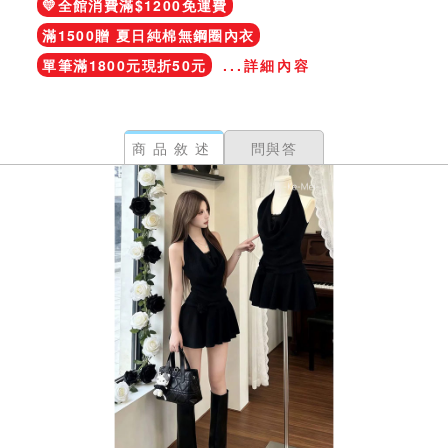
💛全館消費滿$1200免運費
滿1500贈 夏日純棉無鋼圈內衣
單筆滿1800元現折50元
...詳細內容
商品敘述
問與答