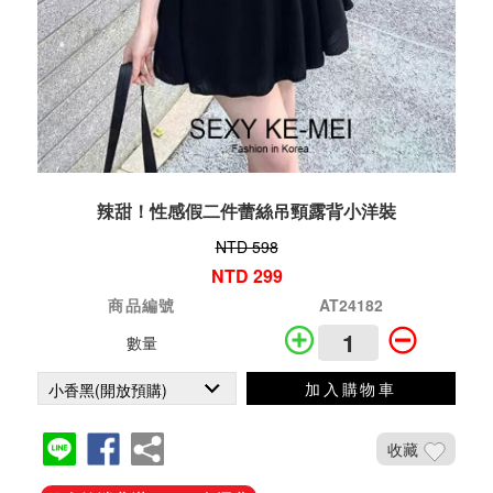
辣甜！性感假二件蕾絲吊頸露背小洋裝
NTD 598
NTD 299
商品編號
AT24182
數量
加入購物車
收藏