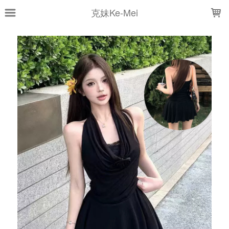
LOADING...
克妹Ke-Mei